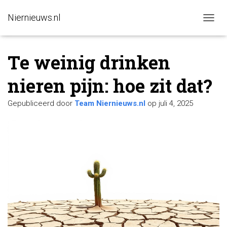
Niernieuws.nl
N
A
V
Te weinig drinken
I
G
A
nieren pijn: hoe zit dat?
T
I
Gepubliceerd door
Team Niernieuws.nl
op
juli 4, 2025
E
W
I
S
S
E
L
E
N