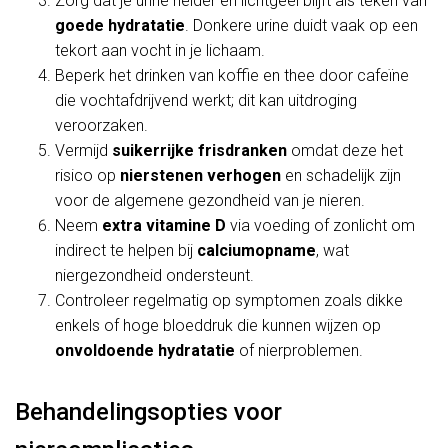
Zorg dat je urine helder en lichtgeel blijft als teken van
goede hydratatie
. Donkere urine duidt vaak op een
tekort aan vocht in je lichaam.
Beperk het drinken van koffie en thee door cafeïne
die vochtafdrijvend werkt; dit kan uitdroging
veroorzaken.
Vermijd
suikerrijke frisdranken
omdat deze het
risico op
nierstenen verhogen
en schadelijk zijn
voor de algemene gezondheid van je nieren.
Neem
extra vitamine D
via voeding of zonlicht om
indirect te helpen bij
calciumopname
, wat
niergezondheid ondersteunt.
Controleer regelmatig op symptomen zoals dikke
enkels of hoge bloeddruk die kunnen wijzen op
onvoldoende hydratatie
of nierproblemen.
Behandelingsopties voor