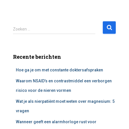
Z
Zoeken …
o
e
k
e
Recente berichten
n
n
Hoe ga je om met constante doktersafspraken
a
a
Waarom NSAID’s en contrastmiddel een verborgen
r
:
risico voor de nieren vormen
Wat je als nierpatiënt moet weten over magnesium: 5
vragen
Wanneer geeft een alarmhorloge rust voor