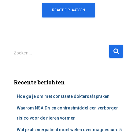
Z
Zoeken …
o
e
k
e
Recente berichten
n
n
Hoe ga je om met constante doktersafspraken
a
a
Waarom NSAID’s en contrastmiddel een verborgen
r
:
risico voor de nieren vormen
Wat je als nierpatiënt moet weten over magnesium: 5