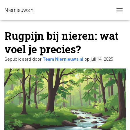
Niernieuws.nl
N
A
V
Rugpijn bij nieren: wat
I
G
A
voel je precies?
T
I
Gepubliceerd door
Team Niernieuws.nl
op
juli 14, 2025
E
W
I
S
S
E
L
E
N