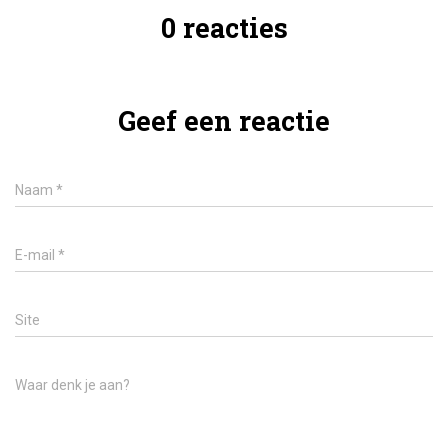
0 reacties
Geef een reactie
Naam
*
E-mail
*
Site
Waar denk je aan?