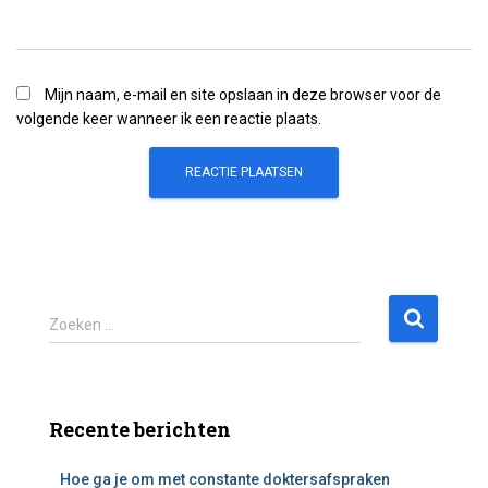
Mijn naam, e-mail en site opslaan in deze browser voor de
volgende keer wanneer ik een reactie plaats.
Z
Zoeken …
o
e
k
e
Recente berichten
n
n
Hoe ga je om met constante doktersafspraken
a