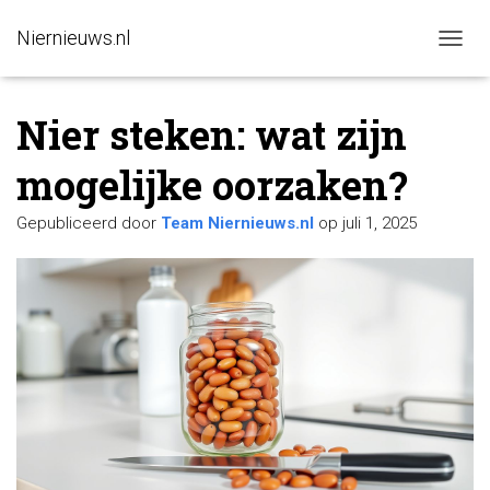
Niernieuws.nl
N
A
V
Nier steken: wat zijn
I
G
A
mogelijke oorzaken?
T
I
Gepubliceerd door
Team Niernieuws.nl
op
juli 1, 2025
E
W
I
S
S
E
L
E
N