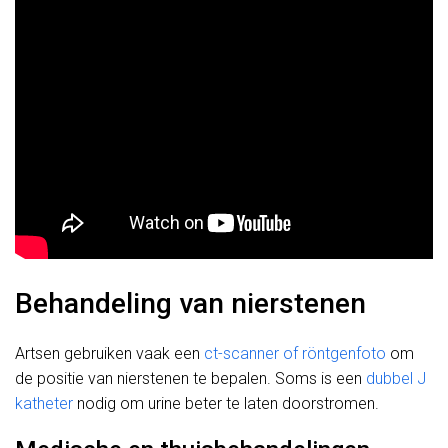
Behandeling van nierstenen
Artsen gebruiken vaak een
ct-scanner of röntgenfoto
om
de positie van nierstenen te bepalen. Soms is een
dubbel J
katheter
nodig om urine beter te laten doorstromen.