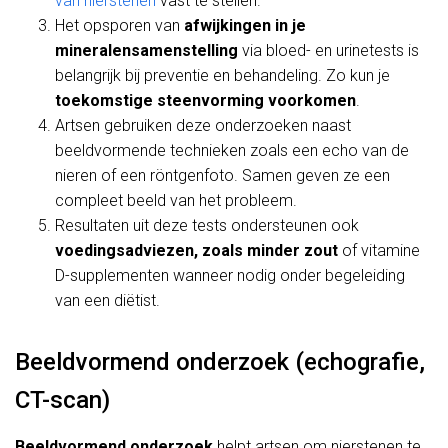
van nierstenen
vast te stellen.
Het opsporen van
afwijkingen in je
mineralensamenstelling
via bloed- en urinetests is
belangrijk bij preventie en behandeling. Zo kun je
toekomstige steenvorming voorkomen
.
Artsen gebruiken deze onderzoeken naast
beeldvormende technieken zoals een echo van de
nieren of een röntgenfoto. Samen geven ze een
compleet beeld van het probleem.
Resultaten uit deze tests ondersteunen ook
voedingsadviezen, zoals minder zout
of vitamine
D-supplementen wanneer nodig onder begeleiding
van een diëtist.
Beeldvormend onderzoek (echografie,
CT-scan)
Beeldvormend onderzoek
helpt artsen om nierstenen te