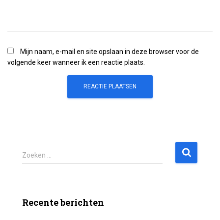
Mijn naam, e-mail en site opslaan in deze browser voor de
volgende keer wanneer ik een reactie plaats.
Z
Zoeken …
o
e
k
e
Recente berichten
n
n