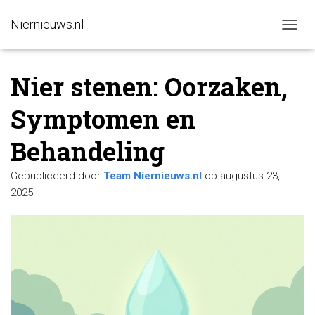
Niernieuws.nl
N
A
V
Nier stenen: Oorzaken,
I
G
A
Symptomen en
T
I
Behandeling
E
W
I
Gepubliceerd door
Team Niernieuws.nl
op
augustus 23,
S
2025
S
E
L
E
N