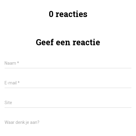
0 reacties
Geef een reactie
Naam
*
E-mail
*
Site
Waar denk je aan?