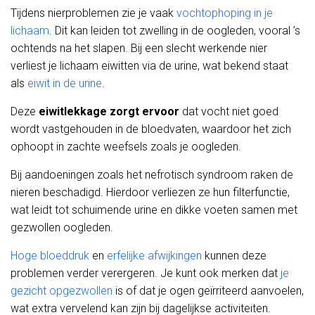
Tijdens nierproblemen zie je vaak
vochtophoping in je
lichaam
. Dit kan leiden tot zwelling in de oogleden, vooral ’s
ochtends na het slapen. Bij een slecht werkende nier
verliest je lichaam eiwitten via de urine, wat bekend staat
als
eiwit in de urine
.
Deze
eiwitlekkage zorgt ervoor
dat vocht niet goed
wordt vastgehouden in de bloedvaten, waardoor het zich
ophoopt in zachte weefsels zoals je oogleden.
Bij aandoeningen zoals het nefrotisch syndroom raken de
nieren beschadigd. Hierdoor verliezen ze hun filterfunctie,
wat leidt tot schuimende urine en dikke voeten samen met
gezwollen oogleden.
Hoge bloeddruk
en
erfelijke afwijkingen
kunnen deze
problemen verder verergeren. Je kunt ook merken dat
je
gezicht opgezwollen
is of dat je ogen geïrriteerd aanvoelen,
wat extra vervelend kan zijn bij dagelijkse activiteiten.