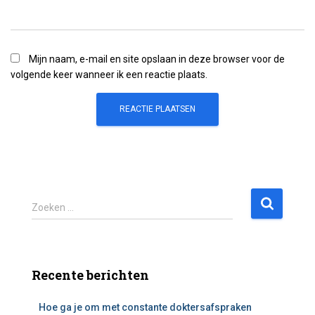
Mijn naam, e-mail en site opslaan in deze browser voor de
volgende keer wanneer ik een reactie plaats.
Z
Zoeken …
o
e
k
e
Recente berichten
n
n
Hoe ga je om met constante doktersafspraken
a