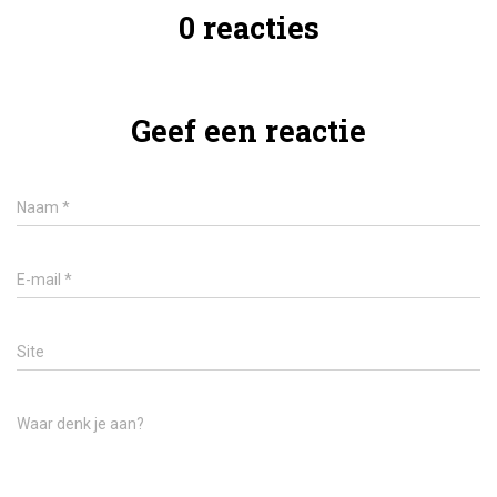
0 reacties
Geef een reactie
Naam
*
E-mail
*
Site
Waar denk je aan?