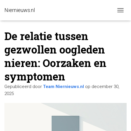
Niernieuws.nl
N
A
V
De relatie tussen
I
G
A
gezwollen oogleden
T
I
nieren: Oorzaken en
E
W
I
symptomen
S
S
Gepubliceerd door
Team Niernieuws.nl
op
december 30,
E
L
2025
E
N