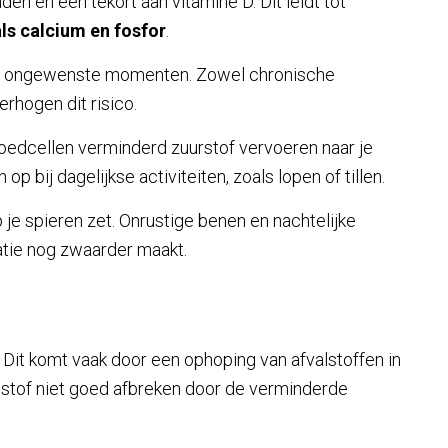
n en een tekort aan vitamine D. Dit leidt tot
als calcium en fosfor
.
op ongewenste momenten. Zowel chronische
verhogen dit risico.
oedcellen verminderd zuurstof vervoeren naar je
 bij dagelijkse activiteiten, zoals lopen of tillen.
p je spieren zet. Onrustige benen en nachtelijke
atie nog zwaarder maakt.
. Dit komt vaak door een ophoping van afvalstoffen in
ze stof niet goed afbreken door de verminderde