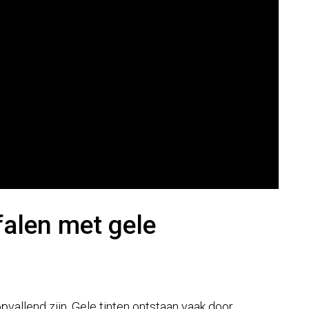
alen met gele
opvallend zijn. Gele tinten ontstaan vaak door