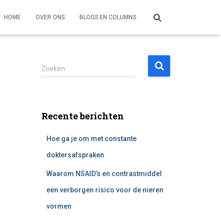
HOME
OVER ONS
BLOGS EN COLUMNS
Z
Zoeken …
o
e
k
e
Recente berichten
n
n
Hoe ga je om met constante
a
a
doktersafspraken
r
:
Waarom NSAID’s en contrastmiddel
een verborgen risico voor de nieren
vormen