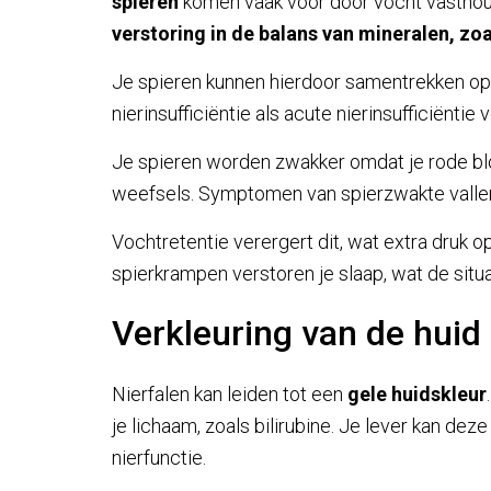
spieren
komen vaak voor door vocht vasthoude
verstoring in de balans van mineralen, zo
Je spieren kunnen hierdoor samentrekken 
nierinsufficiëntie als acute nierinsufficiëntie 
Je spieren worden zwakker omdat je rode bl
weefsels. Symptomen van spierzwakte vallen op
Vochtretentie verergert dit, wat extra druk o
spierkrampen verstoren je slaap, wat de situ
Verkleuring van de huid
Nierfalen kan leiden tot een
gele huidskleur
je lichaam, zoals bilirubine. Je lever kan de
nierfunctie.