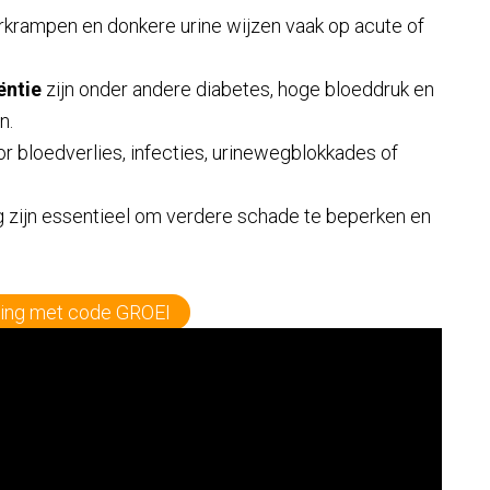
rkrampen en donkere urine wijzen vaak op acute of
ëntie
zijn onder andere diabetes, hoge bloeddruk en
n.
or bloedverlies, infecties, urinewegblokkades of
 zijn essentieel om verdere schade te beperken en
ing met code GROEI