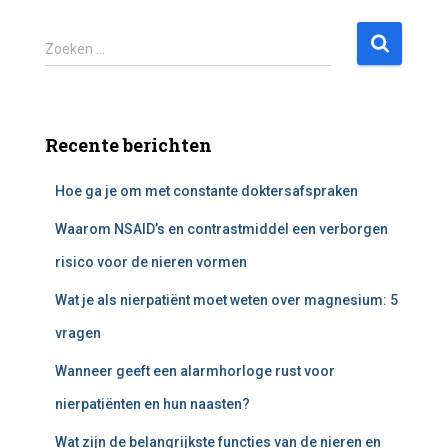
Z
Zoeken …
o
e
k
e
Recente berichten
n
n
Hoe ga je om met constante doktersafspraken
a
a
Waarom NSAID’s en contrastmiddel een verborgen
r
:
risico voor de nieren vormen
Wat je als nierpatiënt moet weten over magnesium: 5
vragen
Wanneer geeft een alarmhorloge rust voor
nierpatiënten en hun naasten?
Wat zijn de belangrijkste functies van de nieren en