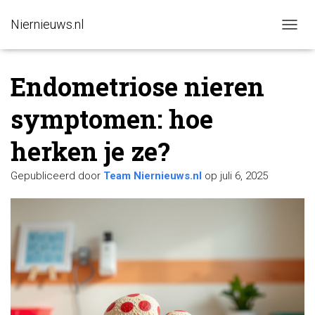
Niernieuws.nl
N
A
V
Endometriose nieren
I
G
A
symptomen: hoe
T
I
herken je ze?
E
W
I
Gepubliceerd door
Team Niernieuws.nl
op
juli 6, 2025
S
S
E
L
E
N