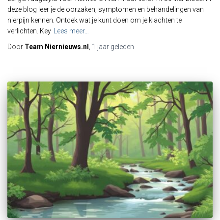
deze blog leer je de oorzaken, symptomen en behandelingen van
nierpijn kennen. Ontdek wat je kunt doen om je klachten te
verlichten. Key
Lees meer…
Door
Team Niernieuws.nl
,
1 jaar
geleden