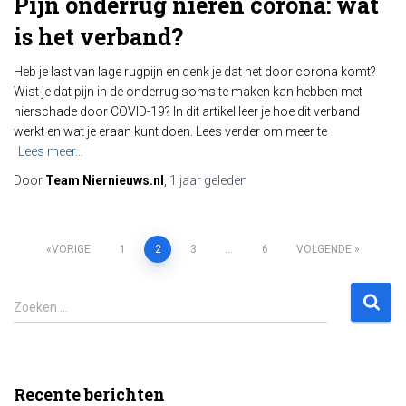
Pijn onderrug nieren corona: wat
is het verband?
Heb je last van lage rugpijn en denk je dat het door corona komt?
Wist je dat pijn in de onderrug soms te maken kan hebben met
nierschade door COVID-19? In dit artikel leer je hoe dit verband
werkt en wat je eraan kunt doen. Lees verder om meer te
Lees meer…
Door
Team Niernieuws.nl
,
1 jaar
geleden
Berichten
VORIGE
1
2
3
…
6
VOLGENDE
paginering
Z
Zoeken …
o
e
k
e
Recente berichten
n