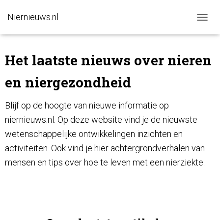
Niernieuws.nl
N
A
V
I
Het laatste nieuws over nieren
G
A
en niergezondheid
T
I
E
Blijf op de hoogte van nieuwe informatie op
W
niernieuws.nl. Op deze website vind je de nieuwste
I
S
wetenschappelijke ontwikkelingen inzichten en
S
E
activiteiten. Ook vind je hier achtergrondverhalen van
L
mensen en tips over hoe te leven met een nierziekte.
E
N