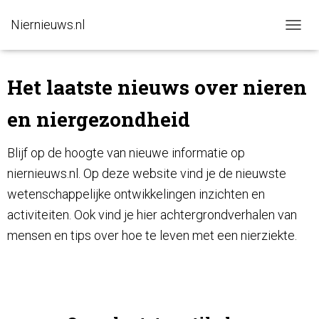
Niernieuws.nl
N
A
V
I
Het laatste nieuws over nieren
G
A
en niergezondheid
T
I
E
Blijf op de hoogte van nieuwe informatie op
W
niernieuws.nl. Op deze website vind je de nieuwste
I
S
wetenschappelijke ontwikkelingen inzichten en
S
E
activiteiten. Ook vind je hier achtergrondverhalen van
L
mensen en tips over hoe te leven met een nierziekte.
E
N