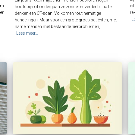
Elk jaar slikken miljoenen mensen ibuprofen tegen
 om
di
hoofdpijn of ondergaan ze zonder er verder bij na te
nen
re
denken een CT-scan. Volkomen routinematige
L
handelingen. Maar voor een grote groep patiënten, met
name mensen met bestaande nierproblemen,
Lees meer…