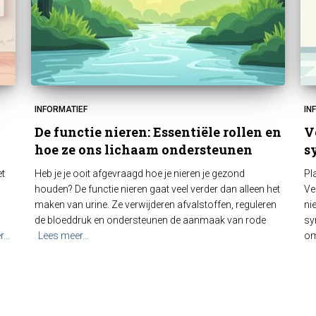
INFORMATIEF
IN
De functie nieren: Essentiële rollen en
V
hoe ze ons lichaam ondersteunen
s
et
Heb je je ooit afgevraagd hoe je nieren je gezond
Pl
houden? De functie nieren gaat veel verder dan alleen het
Ve
maken van urine. Ze verwijderen afvalstoffen, reguleren
ni
de bloeddruk en ondersteunen de aanmaak van rode
sy
r…
Lees meer…
om