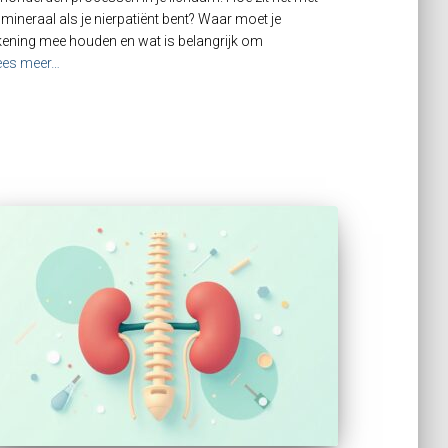
t mineraal als je nierpatiënt bent? Waar moet je
kening mee houden en wat is belangrijk om
ees meer…