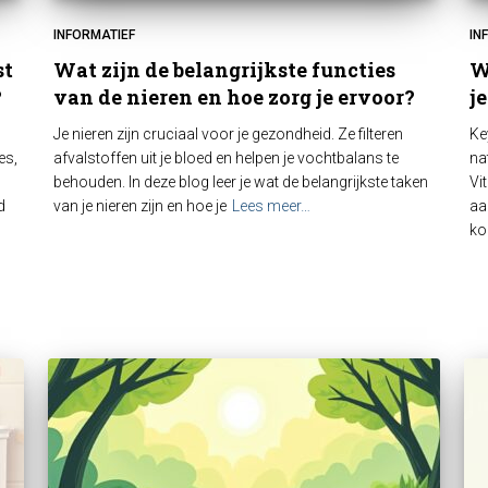
INFORMATIEF
IN
st
Wat zijn de belangrijkste functies
W
?
van de nieren en hoe zorg je ervoor?
j
Je nieren zijn cruciaal voor je gezondheid. Ze filteren
Ke
es,
afvalstoffen uit je bloed en helpen je vochtbalans te
na
behouden. In deze blog leer je wat de belangrijkste taken
Vi
d
van je nieren zijn en hoe je
Lees meer…
aa
ko