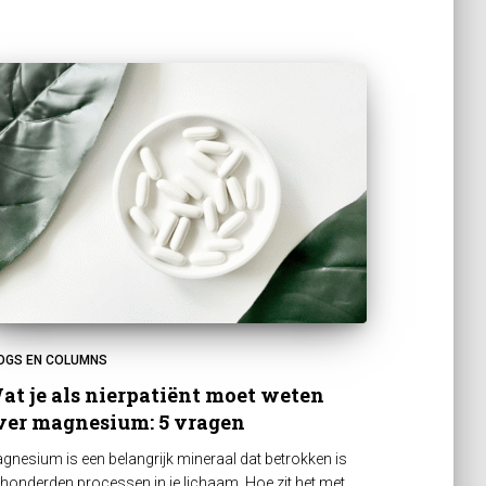
OGS EN COLUMNS
at je als nierpatiënt moet weten
ver magnesium: 5 vragen
gnesium is een belangrijk mineraal dat betrokken is
j honderden processen in je lichaam. Hoe zit het met