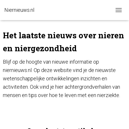
Niernieuws.nl
N
A
V
I
Het laatste nieuws over nieren
G
A
en niergezondheid
T
I
E
Blijf op de hoogte van nieuwe informatie op
W
niernieuws.nl. Op deze website vind je de nieuwste
I
S
wetenschappelijke ontwikkelingen inzichten en
S
E
activiteiten. Ook vind je hier achtergrondverhalen van
L
mensen en tips over hoe te leven met een nierziekte.
E
N