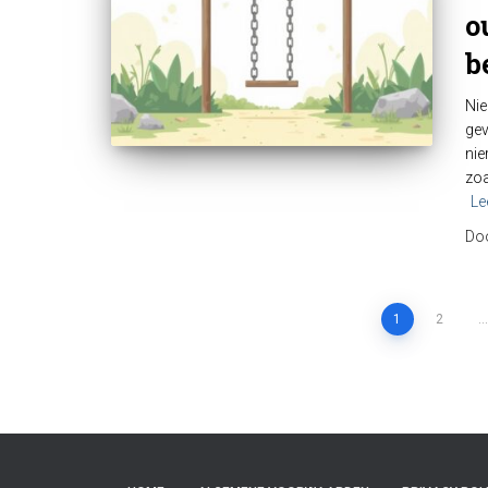
o
b
Nie
gev
nie
zoa
Le
Do
Berichten
1
2
…
paginering