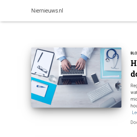
Niernieuws.nl
BL
H
d
Reg
wat
mid
hou
Le
Do