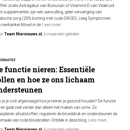
ffen zoals Astragalus van Bonusan of Vitamine D van Vitakruid.
e supplementen zijn een aanvulling, geen vervanging van
ische zorg (20% korting met code GROEI). Leeg Symptomen
 nierkanker Bloed in de
Lees meer…
or
Team Niernieuws.nl
,
6 maanden
geleden
ORMATIEF
e functie nieren: Essentiële
ollen en hoe ze ons lichaam
ndersteunen
 je je ooit afgevraagd hoe je nieren je gezond houden? De functie
ren gaat veel verder dan alleen het maken van urine. Ze
wijderen afvalstoffen, reguleren de bloeddruk en ondersteunen de
maak van rode bloedcellen. Ontdek in deze blog
Lees meer…
or
Team Niernieuws.nl
,
6 maanden
geleden