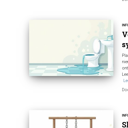
INF
V
s
Pla
nie
ont
Lee
Le
Do
INF
S