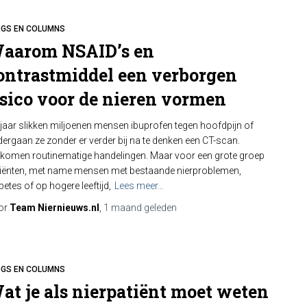
OGS EN COLUMNS
aarom NSAID’s en
ontrastmiddel een verborgen
isico voor de nieren vormen
 jaar slikken miljoenen mensen ibuprofen tegen hoofdpijn of
ergaan ze zonder er verder bij na te denken een CT-scan.
komen routinematige handelingen. Maar voor een grote groep
iënten, met name mensen met bestaande nierproblemen,
betes of op hogere leeftijd,
Lees meer…
or
Team Niernieuws.nl
,
1 maand
geleden
OGS EN COLUMNS
at je als nierpatiënt moet weten