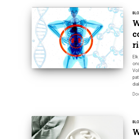
BL
W
c
r
Elk
ond
Vol
pat
dia
Do
BL
W