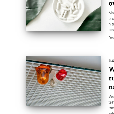
o
Mag
pro
nie
bel
Do
BL
W
r
n
Vee
te 
mom
ext