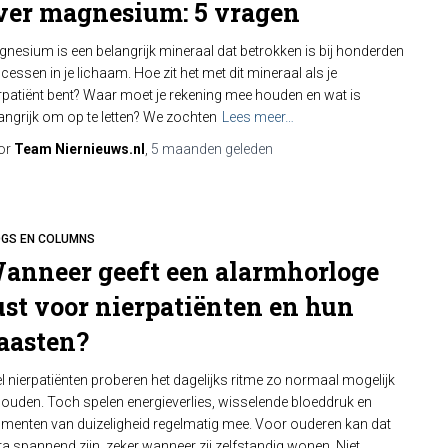
ver magnesium: 5 vragen
nesium is een belangrijk mineraal dat betrokken is bij honderden
cessen in je lichaam. Hoe zit het met dit mineraal als je
rpatiënt bent? Waar moet je rekening mee houden en wat is
angrijk om op te letten? We zochten
Lees meer…
or
Team Niernieuws.nl
,
5 maanden
geleden
OGS EN COLUMNS
anneer geeft een alarmhorloge
ust voor nierpatiënten en hun
aasten?
l nierpatiënten proberen het dagelijks ritme zo normaal mogelijk
houden. Toch spelen energieverlies, wisselende bloeddruk en
enten van duizeligheid regelmatig mee. Voor ouderen kan dat
ra spannend zijn, zeker wanneer zij zelfstandig wonen. Niet