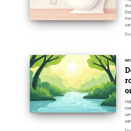
sto
Dez
med
van
Do
INF
D
r
o
Heb
nie
ver
aan
Do