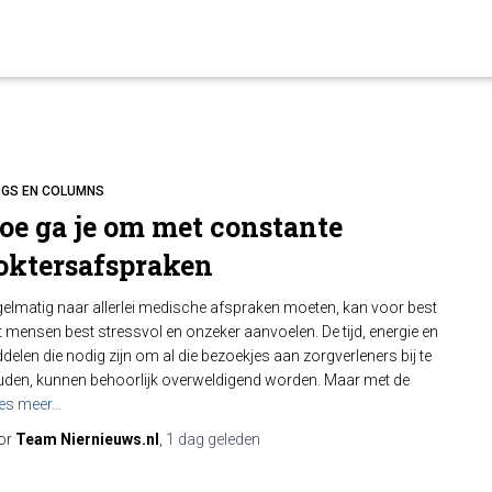
OGS EN COLUMNS
oe ga je om met constante
oktersafspraken
elmatig naar allerlei medische afspraken moeten, kan voor best
 mensen best stressvol en onzeker aanvoelen. De tijd, energie en
delen die nodig zijn om al die bezoekjes aan zorgverleners bij te
den, kunnen behoorlijk overweldigend worden. Maar met de
es meer…
or
Team Niernieuws.nl
,
1 dag
geleden