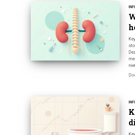
INF
W
h
Key
sto
Dez
med
nie
Do
INF
K
d
Key