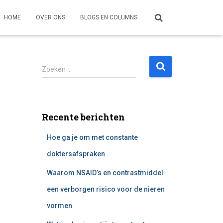
HOME
OVER ONS
BLOGS EN COLUMNS
Z
Zoeken …
o
e
k
e
Recente berichten
n
n
Hoe ga je om met constante
a
a
doktersafspraken
r
Waarom NSAID’s en contrastmiddel
:
een verborgen risico voor de nieren
vormen