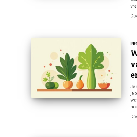
vr
Do
INF
W
v
e
Je 
je 
wat
hou
Do