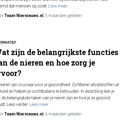
eemd dat mensen op zoek
Lees meer…
or
Team Niernieuws.nl
,
5 maanden
geleden
ORMATIEF
at zijn de belangrijkste functies
an de nieren en hoe zorg je
rvoor?
nieren zijn cruciaal voor je gezondheid. Ze filteren afvalstoffen uit
bloed en helpen je vochtbalans te behouden. In deze blog leer je
 de belangrijkste taken van je nieren zijn en hoe je ze gezond
dt. Lees verder
Lees meer…
or
Team Niernieuws.nl
,
6 maanden
geleden